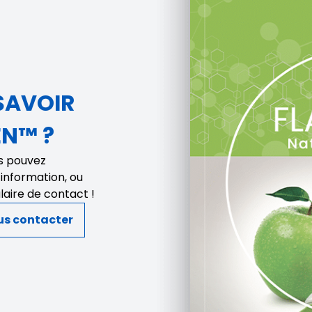
SAVOIR
EN™ ?
us pouvez
’information, ou
laire de contact !
us contacter