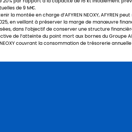
 20% par rapport à la capacité de 16 kt initialement prévu
tuelles de 9 M€.
nir la montée en charge d’AFYREN NEOXY, AFYREN peut mo
 2025, en veillant à préserver la marge de manœuvre finan
es, dans l’objectif de conserver une structure financièr
ective de l’atteinte du point mort aux bornes du Groupe 
N NEOXY couvrant la consommation de trésorerie annuelle 