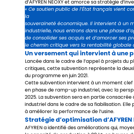
d’AFYREN NEOXY et amorce sa stratégie d’inv
« Ce soutien public de l’État français vient c
la
souveraineté économique. Il intervient à un m
industrielle, nous entrons dans une phase d
de consolider ses acquis et d’amorcer ses pr
le chemin critique vers la rentabilité globale
Un versement qui intervient à une
Lancée dans le cadre de l’appel à projets du p
critiques, cette subvention représente la de
du programme en juin 2021.
Cette subvention intervient à un moment clef d
en phase de ramp-up industriel, avec la pers
2025. La subvention sera en partie consacrée à
industriel dans le cadre de sa fiabilisation. E
à améliorer la performance de l’usine.
Stratégie d’optimisation d’AFYREN
AFYREN a identifié des améliorations qui, moy