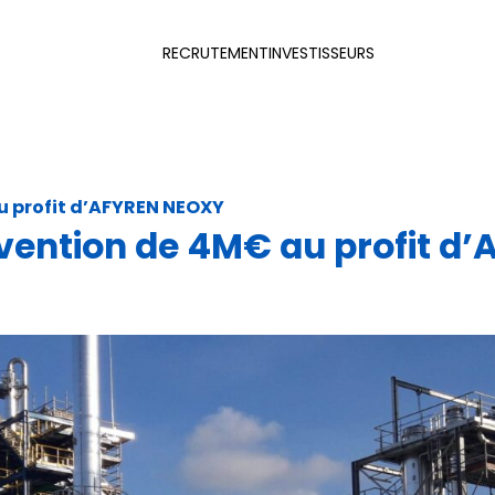
Produits e
RECRUTEMENT
INVESTISSEURS
Opération
elle
Collaborat
Qualité e
u profit d’AFYREN NEOXY
vention de 4M€ au profit d