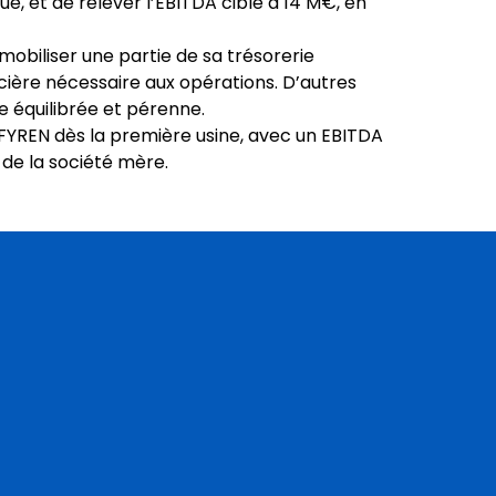
e, et de relever l’EBITDA cible à 14 M€, en
biliser une partie de sa trésorerie
cière nécessaire aux opérations. D’autres
e équilibrée et pérenne.
AFYREN dès la première usine, avec un EBITDA
de la société mère.