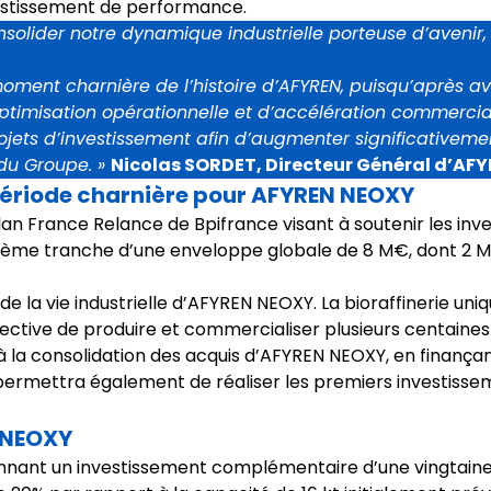
estissement de performance.
onsolider notre dynamique industrielle porteuse d’avenir,
oment charnière de l’histoire d’AFYREN, puisqu’après avo
’optimisation opérationnelle et d’accélération commerc
ojets d’investissement afin d’augmenter significativemen
 du Groupe. »
Nicolas SORDET, Directeur Général d’AF
 période charnière pour AFYREN NEOXY
lan France Relance de Bpifrance visant à soutenir les in
uxième tranche d’une enveloppe globale de 8 M€, dont 2 
e la vie industrielle d’AFYREN NEOXY. La bioraffinerie un
pective de produire et commercialiser plusieurs centaine
 la consolidation des acquis d’AFYREN NEOXY, en finançant 
lle permettra également de réaliser les premiers investis
 NEOXY
ennant un investissement complémentaire d’une vingtaine 