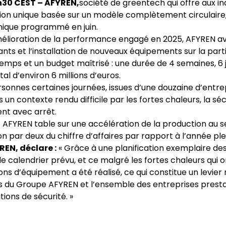
7h30 CEST – AFYREN,
société de greentech qui offre aux in
n unique basée sur un modèle complètement circulaire, a
nique programmé en juin.
mélioration de la performance engagé en 2025, AFYREN ava
nts et l’installation de nouveaux équipements sur la part
emps et un budget maîtrisé : une durée de 4 semaines, 6 j
al d’environ 6 millions d’euros.
rsonnes certaines journées, issues d’une douzaine d’entrep
 contexte rendu difficile par les fortes chaleurs, la sécu
ent avec arrêt.
, et AFYREN table sur une accélération de la production a
on par deux du chiffre d’affaires par rapport à l’année ple
EN, déclare :
« Grâce à une planification exemplaire des 
 calendrier prévu, et ce malgré les fortes chaleurs qui
ns d’équipement a été réalisé, ce qui constitue un levier
du Groupe AFYREN et l’ensemble des entreprises prestatai
ions de sécurité. »