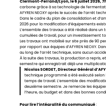
Clermont-Ferrand/Lyon, le 6 juillet 2026, 
carbone grâce à sa technologie de fermentatio
AFYREN NEOXY après le succès de l’arrêt tech
Dans le cadre du plan de consolidation et d’a
2026 pour la modification d’équipements exista
L’ensemble des travaux a été réalisé dans un t
cumulées de travail, pour un investissement tot
Les travaux ont mobilisé sur site près de 90 pe
par rapport aux équipes d’AFYREN NEOXY. Dans un
au long de l’arrêt technique, sans aucun accid
À la suite des travaux, la production a repris
semestre qui enregistrait déjà une multiplicati
Nicolas SORDET, Directeur Général d’AFYR
technique programmé a été exécuté selon le
temps de travail. L’ensemble des modificatio
deuxième semestre. Je remercie les équipes 
l’heure, au budget et dans des bonnes condit
Pour lire l’intégralité du communiqué
: