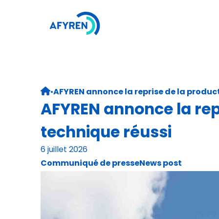
Aller
Qui sommes-nous
au
contenu
Notre technologie
Production industri
•
AFYREN annonce la reprise de la product
Retour page d’accueil
AFYREN annonce la repr
technique réussi
6 juillet 2026
Communiqué de presse
News post