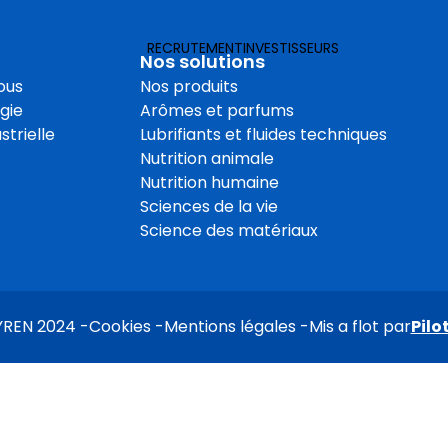
Produits e
RECRUTEMENT
INVESTISSEURS
Opération
Nos solutions
ous
Nos produits
elle
Collaborat
gie
Arômes et parfums
Qualité e
strielle
Lubrifiants et fluides techniques
Nutrition animale
Nutrition humaine
Sciences de la vie
Science des matériaux
YREN 2024
Cookies
Mentions légales
Mis a flot par
Pilo