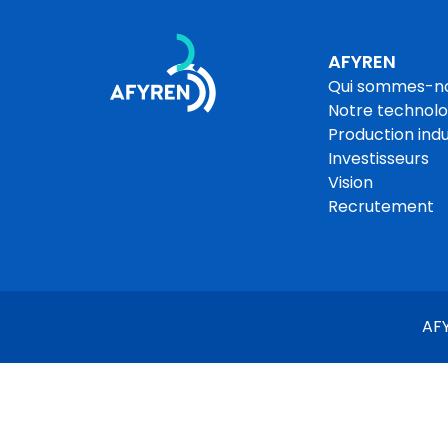
Aller
Qui sommes-nous
au
contenu
Notre technologie
AFYREN
Qui sommes-n
Production industri
Notre technolo
Production indu
Investisseurs
Vision
Recrutement
AF